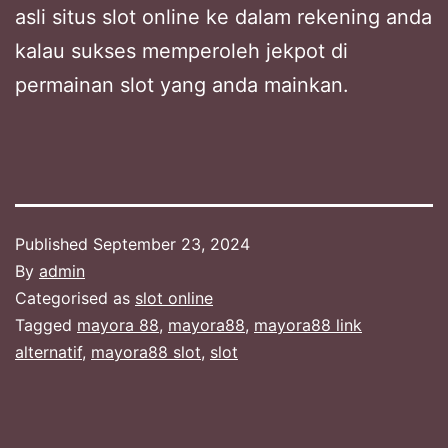
asli situs slot online ke dalam rekening anda
kalau sukses memperoleh jekpot di
permainan slot yang anda mainkan.
Published
September 23, 2024
By
admin
Categorised as
slot online
Tagged
mayora 88
,
mayora88
,
mayora88 link
alternatif
,
mayora88 slot
,
slot