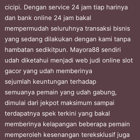
cicipi. Dengan service 24 jam tiap harinya
dan bank online 24 jam bakal
mempermudah seluruhnya transaksi bisnis
yang sedang dilakukan dengan kami tanpa
hambatan sedikitpun. Mayora88 sendiri
udah diketahui menjadi web judi online slot
gacor yang udah memberinya
sejumlah keuntungan terhadap
semuanya pemain yang udah gabung,
dimulai dari jekpot maksimum sampai
terdapatnya spek terkini yang bakal
memberinya kelapangan beberapa pemain
memperoleh kesenangan tereksklusif juga