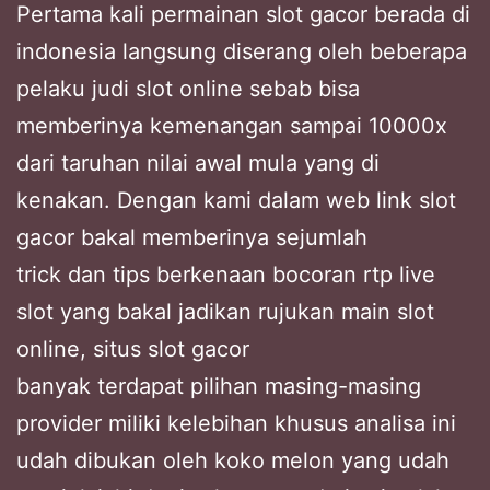
Pertama kali permainan slot gacor berada di
indonesia langsung diserang oleh beberapa
pelaku judi slot online sebab bisa
memberinya kemenangan sampai 10000x
dari taruhan nilai awal mula yang di
kenakan. Dengan kami dalam web link slot
gacor bakal memberinya sejumlah
trick dan tips berkenaan bocoran rtp live
slot yang bakal jadikan rujukan main slot
online, situs slot gacor
banyak terdapat pilihan masing-masing
provider miliki kelebihan khusus analisa ini
udah dibukan oleh koko melon yang udah