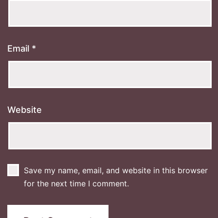
Email
*
Website
Save my name, email, and website in this browser
for the next time I comment.