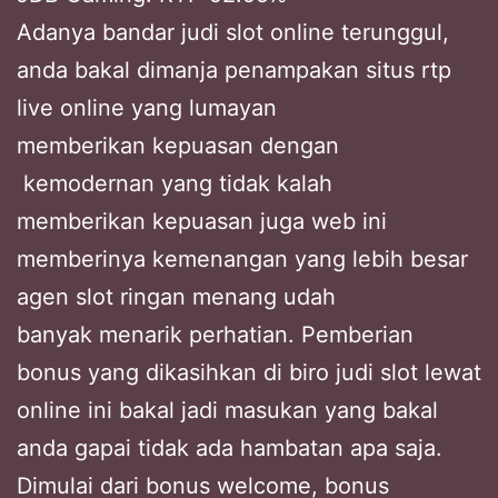
Adanya bandar judi slot online terunggul,
anda bakal dimanja penampakan situs rtp
live online yang lumayan
memberikan kepuasan dengan
kemodernan yang tidak kalah
memberikan kepuasan juga web ini
memberinya kemenangan yang lebih besar
agen slot ringan menang udah
banyak menarik perhatian. Pemberian
bonus yang dikasihkan di biro judi slot lewat
online ini bakal jadi masukan yang bakal
anda gapai tidak ada hambatan apa saja.
Dimulai dari bonus welcome, bonus