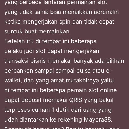
yang berbeda lantaran permainan slot
yang tidak sama bisa menaikkan adrenalin
ketika mengerjakan spin dan tidak cepat
suntuk buat memainkan.
Setelah itu di tempat ini beberapa
pelaku judi slot dapat mengerjakan
transaksi bisnis memakai banyak ada pilihan
perbankan sampai sampai pulsa atau e-
wallet, dan yang amat mutakhirnya yaitu
di tempat ini beberapa pemain slot online
dapat deposit memakai QRIS yang bakal
terproses cuman 1 detik dari uang yang
udah diantarkan ke rekening Mayora88.