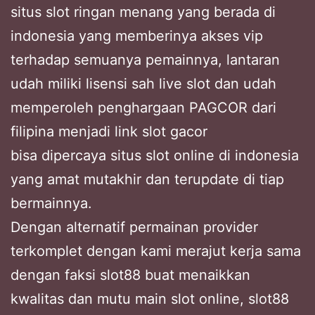
situs slot ringan menang yang berada di
indonesia yang memberinya akses vip
terhadap semuanya pemainnya, lantaran
udah miliki lisensi sah live slot dan udah
memperoleh penghargaan PAGCOR dari
filipina menjadi link slot gacor
bisa dipercaya situs slot online di indonesia
yang amat mutakhir dan terupdate di tiap
bermainnya.
Dengan alternatif permainan provider
terkomplet dengan kami merajut kerja sama
dengan faksi slot88 buat menaikkan
kwalitas dan mutu main slot online, slot88