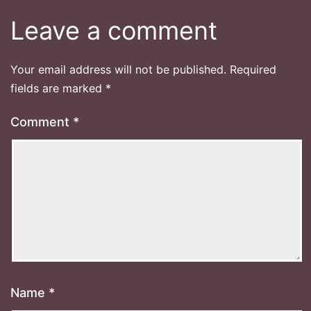
Leave a comment
Your email address will not be published.
Required
fields are marked
*
Comment
*
Name
*