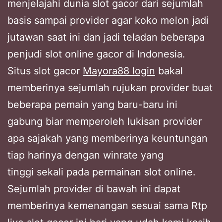
menjelajahi dunia slot gacor dari sejumlah
basis sampai provider agar koko melon jadi
jutawan saat ini dan jadi teladan beberapa
penjudi slot online gacor di Indonesia.
Situs slot gacor
Mayora88 login
bakal
memberinya sejumlah rujukan provider buat
beberapa pemain yang baru-baru ini
gabung biar memperoleh lukisan provider
apa sajakah yang memberinya keuntungan
tiap harinya dengan winrate yang
tinggi sekali pada permainan slot online.
Sejumlah provider di bawah ini dapat
memberinya kemenangan sesuai sama Rtp