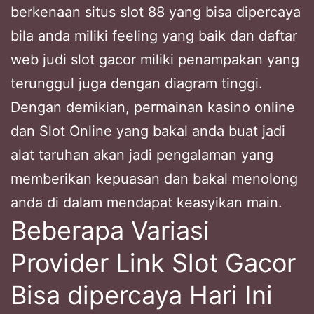
berkenaan situs slot 88 yang bisa dipercaya
bila anda miliki feeling yang baik dan daftar
web judi slot gacor miliki penampakan yang
terunggul juga dengan diagram tinggi.
Dengan demikian, permainan kasino online
dan Slot Online yang bakal anda buat jadi
alat taruhan akan jadi pengalaman yang
memberikan kepuasan dan bakal menolong
anda di dalam mendapat keasyikan main.
Beberapa Variasi
Provider Link Slot Gacor
Bisa dipercaya Hari Ini