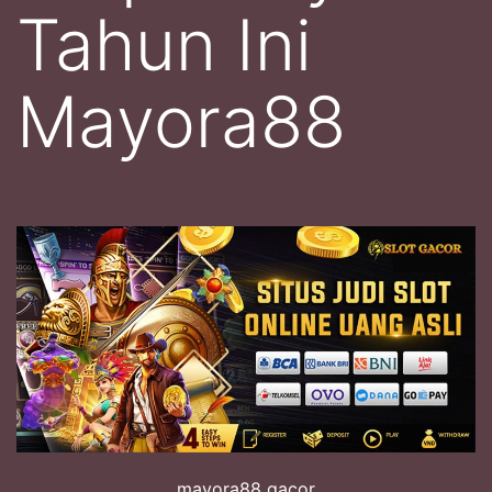
Tahun Ini
Mayora88
mayora88 gacor