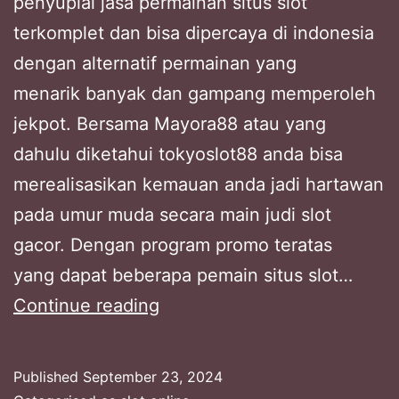
penyuplai jasa permainan situs slot
terkomplet dan bisa dipercaya di indonesia
dengan alternatif permainan yang
menarik banyak dan gampang memperoleh
jekpot. Bersama Mayora88 atau yang
dahulu diketahui tokyoslot88 anda bisa
merealisasikan kemauan anda jadi hartawan
pada umur muda secara main judi slot
gacor. Dengan program promo teratas
yang dapat beberapa pemain situs slot…
Situs
Continue reading
Terpercaya
Tahun
Published
September 23, 2024
Ini