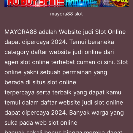
mayora88 slot
MAYORA88 adalah Website judi Slot Online
dapat dipercaya 2024. Temui beraneka
category daftar website judi online dari
agen slot online terhebat cuman di sini. Slot
online yakni sebuah permainan yang
berada di situs slot online
terpercaya serta terbaik yang dapat kamu
temui dalam daftar website judi slot online
dapat dipercaya 2024. Banyak warga yang
suka pada web slot online
banyak sekali bonus hingga mereka dapat