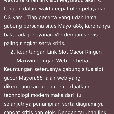
waktu taruhan link slot Mayora88 akan di
tangani dalam waktu cepat oleh pelayanan
CS kami. Tiap peserta yang udah lama
gabung bersama situs Mayora88, karenanya
bakal ada pelayanan VIP dengan servis
paling singkat serta kritis.
Keuntungan Link Slot Gacor Ringan
Maxwin dengan Web Terhebat
Keuntungan seterusnya gabung situs slot
gacor Mayora88 ialah web yang
dikembangkan udah memanfaatkan
technologi modern maka dari itu
selanjutnya penampilan serta diagramnya
sangat kritis dan elok. Dengan taruhan link