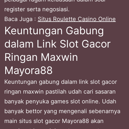
register serta negosiasi.
Baca Juga :
Situs Roulette Casino Online
Keuntungan Gabung
dalam Link Slot Gacor
Ringan Maxwin
Mayora88
Keuntungan gabung dalam link slot gacor
ringan maxwin pastilah udah cari sasaran
banyak penyuka games slot online. Udah
banyak bettor yang mengenali sebenarnya
main situs slot gacor Mayora88 akan