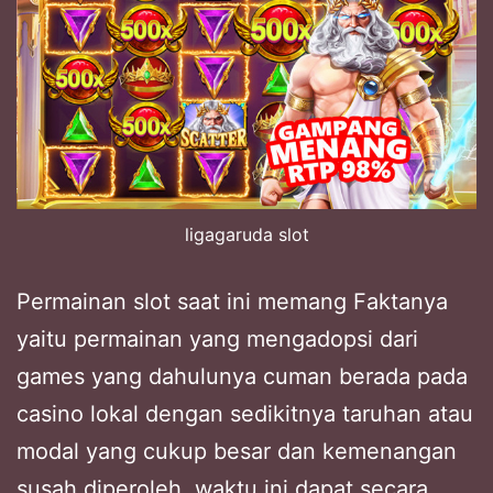
ligagaruda slot
Permainan slot saat ini memang Faktanya
yaitu permainan yang mengadopsi dari
games yang dahulunya cuman berada pada
casino lokal dengan sedikitnya taruhan atau
modal yang cukup besar dan kemenangan
susah diperoleh, waktu ini dapat secara