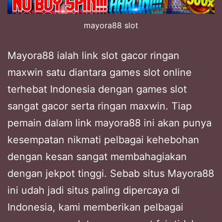
mayora88 slot
Mayora88 ialah link slot gacor ringan
maxwin satu diantara games slot online
terhebat Indonesia dengan games slot
sangat gacor serta ringan maxwin. Tiap
pemain dalam link mayora88 ini akan punya
kesempatan nikmati pelbagai kehebohan
dengan kesan sangat membahagiakan
dengan jekpot tinggi. Sebab situs Mayora88
ini udah jadi situs paling dipercaya di
Indonesia, kami memberikan pelbagai