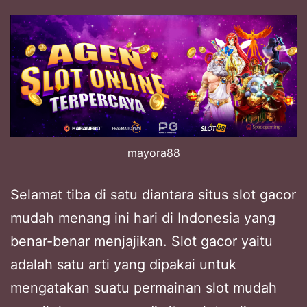
mayora88
Selamat tiba di satu diantara situs slot gacor
mudah menang ini hari di Indonesia yang
benar-benar menjajikan. Slot gacor yaitu
adalah satu arti yang dipakai untuk
mengatakan suatu permainan slot mudah