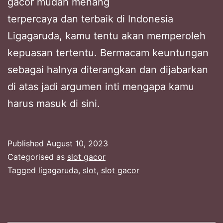
gacor mudah menang
terpercaya dan terbaik di Indonesia
Ligagaruda, kamu tentu akan memperoleh
kepuasan tertentu. Bermacam keuntungan
sebagai halnya diterangkan dan dijabarkan
di atas jadi argumen inti mengapa kamu
harus masuk di sini.
Published
August 10, 2023
Categorised as
slot gacor
Tagged
ligagaruda
,
slot
,
slot gacor