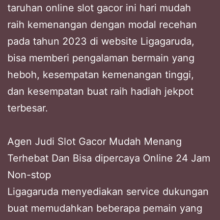
taruhan online slot gacor ini hari mudah
raih kemenangan dengan modal recehan
pada tahun 2023 di website Ligagaruda,
bisa memberi pengalaman bermain yang
heboh, kesempatan kemenangan tinggi,
dan kesempatan buat raih hadiah jekpot
terbesar.
Agen Judi Slot Gacor Mudah Menang
Terhebat Dan Bisa dipercaya Online 24 Jam
Non-stop
Ligagaruda menyediakan service dukungan
buat memudahkan beberapa pemain yang