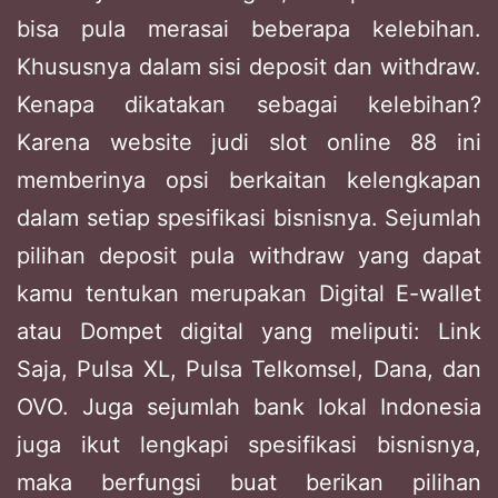
bisa pula merasai beberapa kelebihan.
Khususnya dalam sisi deposit dan withdraw.
Kenapa dikatakan sebagai kelebihan?
Karena website judi slot online 88 ini
memberinya opsi berkaitan kelengkapan
dalam setiap spesifikasi bisnisnya. Sejumlah
pilihan deposit pula withdraw yang dapat
kamu tentukan merupakan Digital E-wallet
atau Dompet digital yang meliputi: Link
Saja, Pulsa XL, Pulsa Telkomsel, Dana, dan
OVO. Juga sejumlah bank lokal Indonesia
juga ikut lengkapi spesifikasi bisnisnya,
maka berfungsi buat berikan pilihan