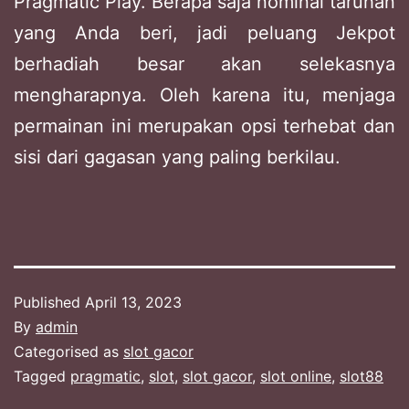
Pragmatic Play. Berapa saja nominal taruhan
yang Anda beri, jadi peluang Jekpot
berhadiah besar akan selekasnya
mengharapnya. Oleh karena itu, menjaga
permainan ini merupakan opsi terhebat dan
sisi dari gagasan yang paling berkilau.
Published
April 13, 2023
By
admin
Categorised as
slot gacor
Tagged
pragmatic
,
slot
,
slot gacor
,
slot online
,
slot88