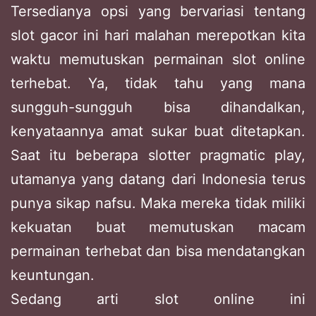
Tersedianya opsi yang bervariasi tentang
slot gacor ini hari malahan merepotkan kita
waktu memutuskan permainan slot online
terhebat. Ya, tidak tahu yang mana
sungguh-sungguh bisa dihandalkan,
kenyataannya amat sukar buat ditetapkan.
Saat itu beberapa slotter pragmatic play,
utamanya yang datang dari Indonesia terus
punya sikap nafsu. Maka mereka tidak miliki
kekuatan buat memutuskan macam
permainan terhebat dan bisa mendatangkan
keuntungan.
Sedang arti slot online ini