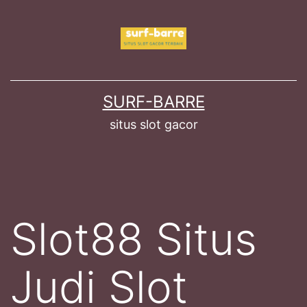
Skip
to
content
SURF-BARRE
situs slot gacor
Slot88 Situs
Judi Slot