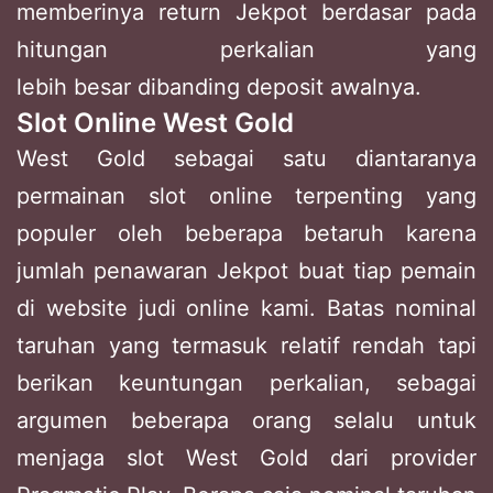
memberinya return Jekpot berdasar pada
hitungan perkalian yang
lebih besar dibanding deposit awalnya.
Slot Online West Gold
West Gold sebagai satu diantaranya
permainan slot online terpenting yang
populer oleh beberapa betaruh karena
jumlah penawaran Jekpot buat tiap pemain
di website judi online kami. Batas nominal
taruhan yang termasuk relatif rendah tapi
berikan keuntungan perkalian, sebagai
argumen beberapa orang selalu untuk
menjaga slot West Gold dari provider