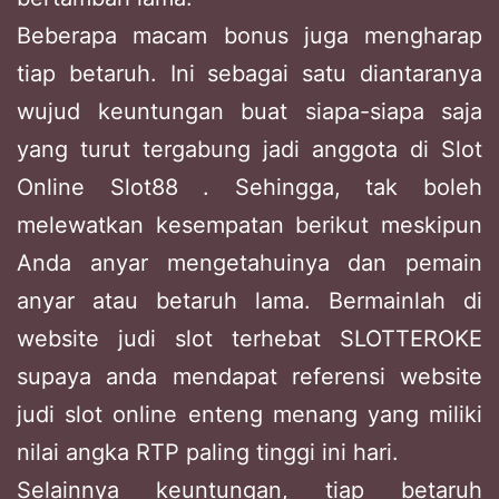
Beberapa macam bonus juga mengharap
tiap betaruh. Ini sebagai satu diantaranya
wujud keuntungan buat siapa-siapa saja
yang turut tergabung jadi anggota di Slot
Online Slot88 . Sehingga, tak boleh
melewatkan kesempatan berikut meskipun
Anda anyar mengetahuinya dan pemain
anyar atau betaruh lama. Bermainlah di
website judi slot terhebat SLOTTEROKE
supaya anda mendapat referensi website
judi slot online enteng menang yang miliki
nilai angka RTP paling tinggi ini hari.
Selainnya keuntungan, tiap betaruh