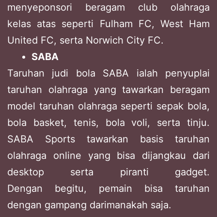
menyeponsori beragam club olahraga
kelas atas seperti Fulham FC, West Ham
United FC, serta Norwich City FC.
SABA
Taruhan judi bola SABA ialah penyuplai
taruhan olahraga yang tawarkan beragam
model taruhan olahraga seperti sepak bola,
bola basket, tenis, bola voli, serta tinju.
SABA Sports tawarkan basis taruhan
olahraga online yang bisa dijangkau dari
desktop serta piranti gadget.
Dengan begitu, pemain bisa taruhan
dengan gampang darimanakah saja.