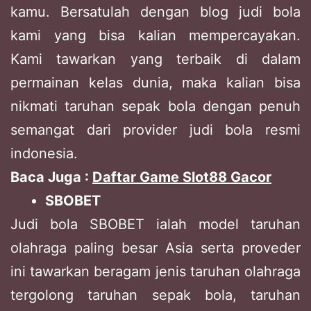
kamu. Bersatulah dengan blog judi bola
kami yang bisa kalian mempercayakan.
Kami tawarkan yang terbaik di dalam
permainan kelas dunia, maka kalian bisa
nikmati taruhan sepak bola dengan penuh
semangat dari provider judi bola resmi
indonesia.
Baca Juga :
Daftar Game Slot88 Gacor
SBOBET
Judi bola SBOBET ialah model taruhan
olahraga paling besar Asia serta proveder
ini tawarkan beragam jenis taruhan olahraga
tergolong taruhan sepak bola, taruhan