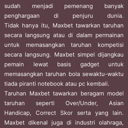
sudah menjadi pemenang banyak
penghargaan di penjuru dunia.
Tidak hanya itu, Maxbet tawarkan taruhan
secara langsung atau di dalam permainan
untuk memasangkan taruhan kompetisi
secara langsung. Maxbet simpel dijangkau
pemain lewat basis gadget untuk
memasangkan taruhan bola sewaktu-waktu
tiada piranti notebook atau pc kembali.
Taruhan Maxbet tawarkan beragam model
taruhan seperti Over/Under, Asian
Handicap, Correct Skor serta yang lain.
Maxbet dikenal juga di industri olahraga,