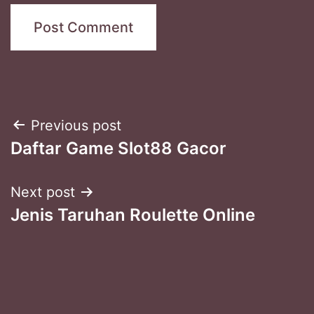
Post
Previous post
Daftar Game Slot88 Gacor
navigation
Next post
Jenis Taruhan Roulette Online