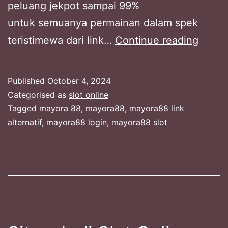
peluang jekpot sampai 99%
untuk semuanya permainan dalam spek
Mayor
teristimewa dari link…
Continue reading
Muda
Main
Published
October 4, 2024
Hadia
Categorised as
slot online
Besar
Tagged
mayora 88
,
mayora88
,
mayora88 link
alternatif
,
mayora88 login
,
mayora88 slot
2024