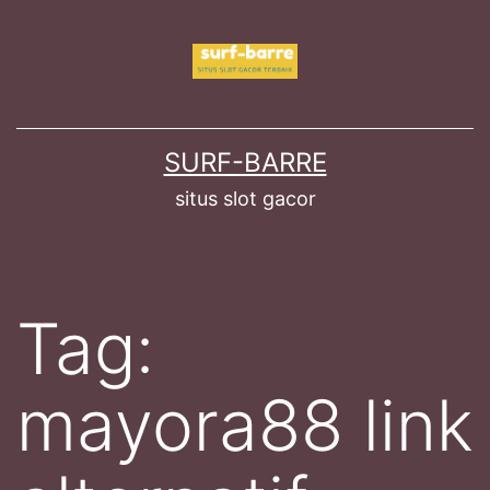
Skip
to
content
SURF-BARRE
situs slot gacor
Tag:
mayora88 link