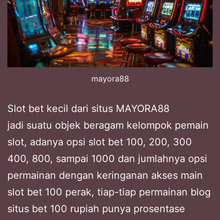
mayora88
Slot bet kecil dari situs MAYORA88
jadi suatu objek beragam kelompok pemain
slot, adanya opsi slot bet 100, 200, 300
400, 800, sampai 1000 dan jumlahnya opsi
permainan dengan keringanan akses main
slot bet 100 perak, tiap-tiap permainan blog
situs bet 100 rupiah punya prosentase