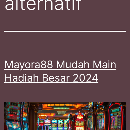
alternatif
Mayora88 Mudah Main
Hadiah Besar 2024