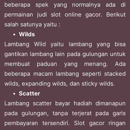
beberapa spek yang normalnya ada di
permainan judi slot online gacor. Berikut
salah satunya yaitu :
Wilds
Lambang Wild yaitu lambang yang bisa
gantikan lambang lain pada gulungan untuk
membuat paduan yang menang. Ada
beberapa macam lambang seperti stacked
wilds, expanding wilds, dan sticky wilds.
Scatter
Lambang scatter bayar hadiah dimanapun
pada gulungan, tanpa terjerat pada garis
pembayaran tersendiri. Slot gacor ringan