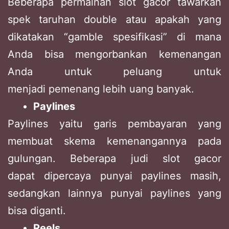
Beberapa permainan slot gacor tawarkan
spek taruhan double atau apakah yang
dikatakan “gamble spesifikasi” di mana
Anda bisa mengorbankan kemenangan
Anda untuk peluang untuk
menjadi pemenang lebih uang banyak.
Paylines
Paylines yaitu garis pembayaran yang
membuat skema kemenangannya pada
gulungan. Beberapa judi slot gacor
dapat dipercaya punyai paylines masih,
sedangkan lainnya punyai paylines yang
bisa diganti.
Reels